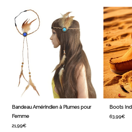
Bandeau Amérindien à Plumes pour
Boots In
Femme
63,99
€
21,99
€