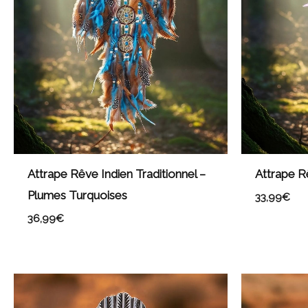
Attrape Rêve Indien Traditionnel –
Attrape R
Plumes Turquoises
33,99
€
36,99
€