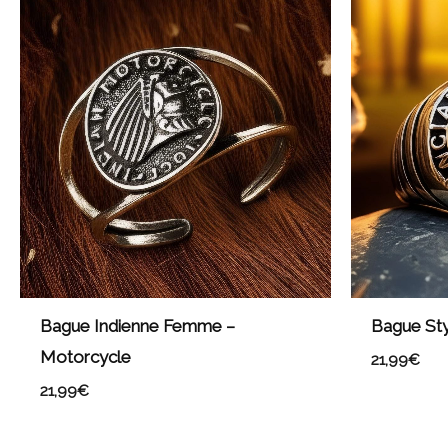
Bague Indienne Femme –
Bague Sty
Motorcycle
21,99
€
21,99
€