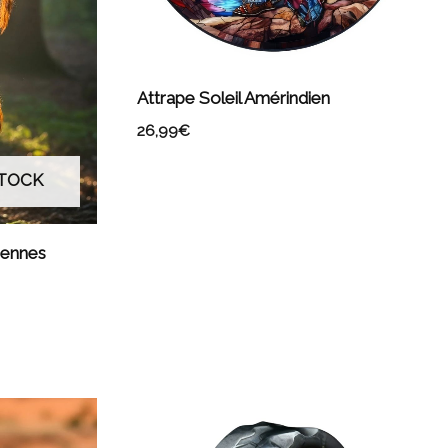
Attrape Soleil Amérindien
26,99
€
STOCK
iennes