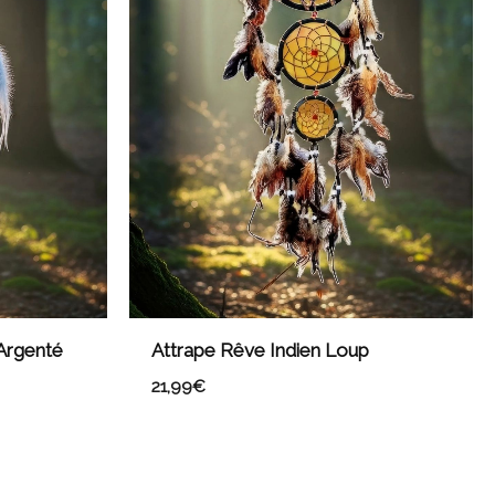
 Argenté
Attrape Rêve Indien Loup
21,99
€