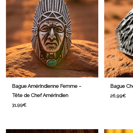
Bague Amérindienne Femme –
Bague Che
Tête de Chef Amérindien
26,99
€
31,99
€