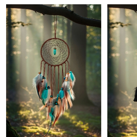
Plage
de
prix :
23,99€
à
26,99€