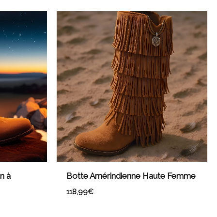
n à
Botte Amérindienne Haute Femme
118,99
€