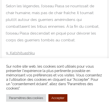
Selon les légendes, l’oiseau Piasa se nourrissait de
chair humaine, mais pas de chair fraîche. Il tournait
plutôt autour des guerriers amérindiens qui
combattaient les tribus ennemies. À la fin du combat,
l’oiseau Piasa descendait en piqué pour dévorer les
corps des guerriers tombés au combat.
9. Katshituashku
Les Indiens Penobscot de la côte est racontaient
Sur notre site web, les cookies sont utilisés pour vous
l’histoire d’une créature mythique géante et menaçante
présenter l'expérience la plus pertinente possible en
mémorisant vos préférences et vos visites. Vous consentez
appelée Katshituashku, ou Ours aux pattes raides.
à l'utilisation des cookies en cliquant sur "Accepter". Pour
Selon le folklore, le monstre était énorme et avait à peu
un "consentement éclairé", allez dans "Paramètres des
cookies".
près la forme d’un ours, mais avec une tête beaucoup
plus grosse et des pattes épaisses et inflexibles. Les
Paramètres des cookies
Accepter
légendes entourant le Katshituashku affirment qu’il