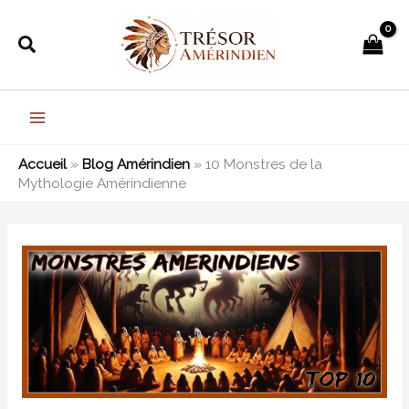
Aller
au
Rechercher
contenu
Accueil
»
Blog Amérindien
»
10 Monstres de la
Mythologie Amérindienne