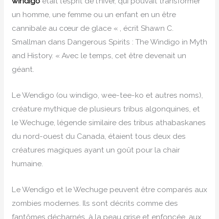
windigo
était l’esprit de l’hiver, qui pouvait transformer
un homme, une femme ou un enfant en un être
cannibale au cœur de glace « , écrit Shawn C.
Smallman dans Dangerous Spirits : The Windigo in Myth
and History. « Avec le temps, cet être devenait un
géant.
Le Wendigo (ou windigo, wee-tee-ko et autres noms),
créature mythique de plusieurs tribus algonquines, et
le Wechuge, légende similaire des tribus athabaskanes
du nord-ouest du Canada, étaient tous deux des
créatures magiques ayant un goût pour la chair
humaine.
Le Wendigo et le Wechuge peuvent être comparés aux
zombies modernes. Ils sont décrits comme des
fantômes décharnés, à la peau grise et enfoncée, aux