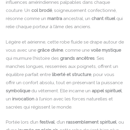
influences amérindiennes palpables dans chaque
couture. Un
col brodé
, soigneusement confectionné,
résonne comme un
mantra
ancestral, un
chant rituel
qui
relie chaque porteur à l’âme des anciens.
Légère et aérienne, cette robe fluide se drape autour de
vous avec une
grâce divine
, comme une
voile mystique
qui murmure l’histoire des
grands ancêtres
. Ses
manches longues, resserrées aux poignets, offrent un
équilibre parfait entre
liberté et structure
, pour vous
offrir un confort absolu, tout en préservant la puissance
symbolique
du vêtement. Elle incarne un
appel spirituel
,
un
invocation
à l’union avec les forces naturelles et
sacrées qui régissent le monde.
Portée lors d’un
festival
, d’un
rassemblement spirituel
, ou