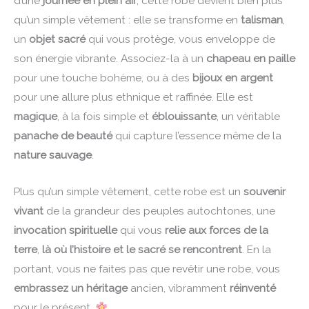
d’une
journée en plein air
, cette robe devient bien plus
qu’un simple vêtement : elle se transforme en
talisman
,
un
objet sacré
qui vous protège, vous enveloppe de
son énergie vibrante. Associez-la à un
chapeau en paille
pour une touche bohème, ou à des
bijoux en argent
pour une allure plus ethnique et raffinée. Elle est
magique
, à la fois simple et
éblouissante
, un véritable
panache de beauté
qui capture l’essence même de la
nature sauvage
.
Plus qu’un simple vêtement, cette robe est un
souvenir
vivant
de la grandeur des peuples autochtones, une
invocation spirituelle
qui vous
relie aux forces de la
terre
,
là où l’histoire et le sacré se rencontrent
. En la
portant, vous ne faites pas que revêtir une robe, vous
embrassez un héritage
ancien, vibramment
réinventé
pour le présent.