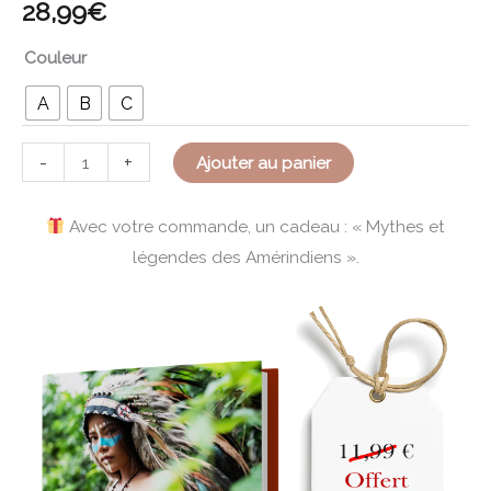
28,99
€
Couleur
A
B
C
-
+
Ajouter au panier
Avec votre commande, un cadeau : « Mythes et
légendes des Amérindiens ».