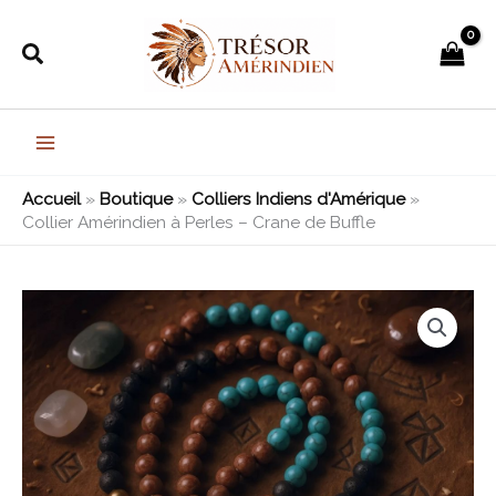
Aller
au
Rechercher
contenu
Accueil
»
Boutique
»
Colliers Indiens d'Amérique
»
Collier Amérindien à Perles – Crane de Buffle
quantité
de
Collier
Amérindien
à
Perles
-