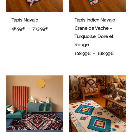
Tapis Navajo
Tapis Indien Navajo –
Crane de Vache –
46,99
€
–
703,99
€
Turquoise, Doré et
Rouge
108,99
€
–
168,99
€
Plage
Plage
de
de
prix :
prix :
46,99€
66,99€
à
à
703,99€
803,99€