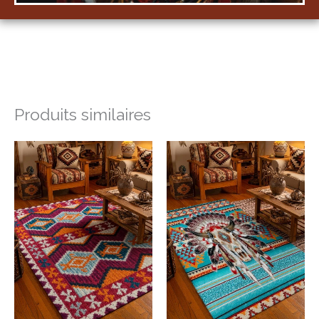
Produits similaires
Plage
Plage
de
de
prix :
prix :
46,99€
108,99€
à
à
703,99€
168,99€