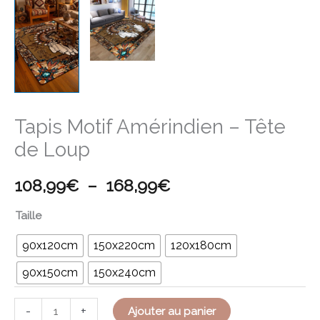
Tapis Motif Amérindien – Tête
de Loup
108,99
€
–
168,99
€
Taille
90x120cm
150x220cm
120x180cm
90x150cm
150x240cm
-
+
Ajouter au panier