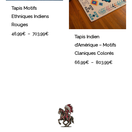
Tapis Motifs
Ethniques Indiens
Rouges
46,99
€
–
703,99
€
Tapis Indien
d’Amérique – Motifs
Claniques Colorés
66,99
€
–
803,99
€