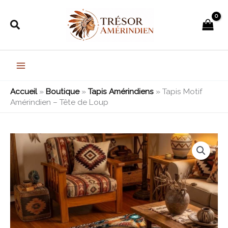
Aller
au
Rechercher
contenu
Accueil
»
Boutique
»
Tapis Amérindiens
»
Tapis Motif
Amérindien – Tête de Loup
quantité
Plage
de
de
Tapis
Motif
prix :
Amérindien
108,99€
-
Tête